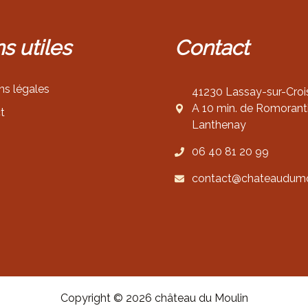
t
$
7
ns
utiles
Contact
:
6
$
.
8
0
ns légales
41230 Lassay-sur-Croi
9
0
A 10 min. de Romorant
.
.
t
Lanthenay
0
0
06 40 81 20 99
.
contact@chateaudumou
Copyright © 2026 château du Moulin