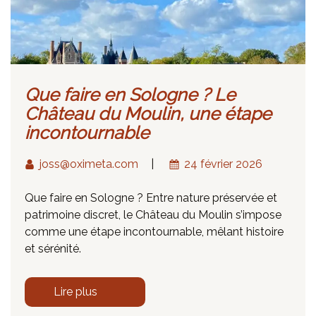
Que faire en Sologne ? Le
Château du Moulin, une étape
incontournable
joss@oximeta.com
24 février 2026
Que faire en Sologne ? Entre nature préservée et
patrimoine discret, le Château du Moulin s’impose
comme une étape incontournable, mêlant histoire
et sérénité.
"Que faire en Sologne ? Le Château du Moulin, une
Lire plus